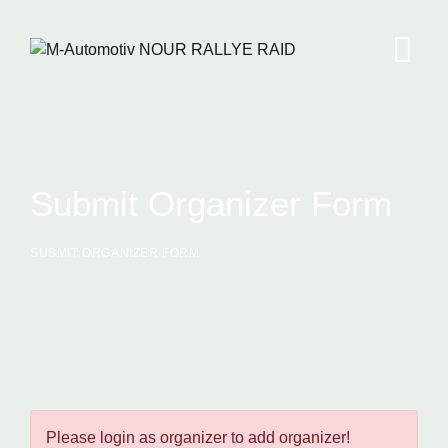
Aller
au
contenu
Submit Organizer Form
SUBMIT ORGANIZER FORM
Please login as organizer to add organizer!