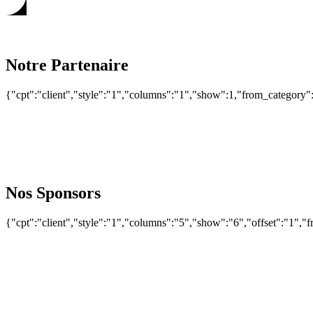
Notre Partenaire
{"cpt":"client","style":"1","columns":"1","show":1,"from_categor
Nos Sponsors
{"cpt":"client","style":"1","columns":"5","show":"6","offset":"1"