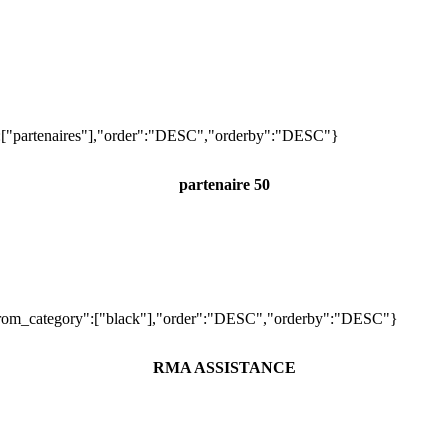
y":["partenaires"],"order":"DESC","orderby":"DESC"}
partenaire 50
,"from_category":["black"],"order":"DESC","orderby":"DESC"}
RMA ASSISTANCE