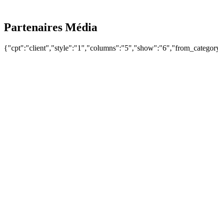
Partenaires Média
{"cpt":"client","style":"1","columns":"5","show":"6","from_categ