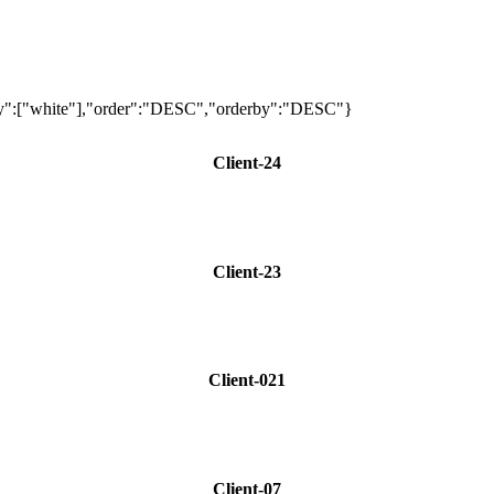
ory":["white"],"order":"DESC","orderby":"DESC"}
Client-24
Client-23
Client-021
Client-07